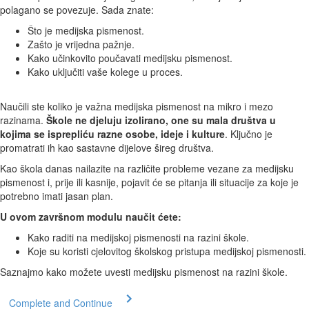
polagano se povezuje. Sada znate:
Što je medijska pismenost.
Zašto je vrijedna pažnje.
Kako učinkovito poučavati medijsku pismenost.
Kako uključiti vaše kolege u proces.
Naučili ste koliko je važna medijska pismenost na mikro i mezo
razinama.
Škole ne djeluju izolirano, one su mala društva u
kojima se isprepliću razne osobe, ideje i kulture
. Ključno je
promatrati ih kao sastavne dijelove šireg društva.
Kao škola danas nailazite na različite probleme vezane za medijsku
pismenost i, prije ili kasnije, pojavit će se pitanja ili situacije za koje je
potrebno imati jasan plan.
U ovom završnom modulu naučit ćete:
Kako raditi na medijskoj pismenosti na razini škole.
Koje su koristi cjelovitog školskog pristupa medijskoj pismenosti.
Saznajmo kako možete uvesti medijsku pismenost na razini škole.
Complete and Continue