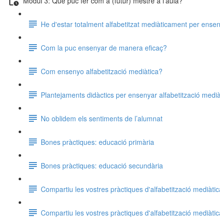
Mòdul 3: Què puc fer com a (futur) mestre a l'aula?
He d'estar totalment alfabetitzat mediàticament per ensen
Com la puc ensenyar de manera eficaç?
Com ensenyo alfabetització mediàtica?
Plantejaments didàctics per ensenyar alfabetització medià
No oblidem els sentiments de l’alumnat
Bones pràctiques: educació primària
Bones pràctiques: educació secundària
Compartiu les vostres pràctiques d'alfabetització mediàtic
Compartiu les vostres pràctiques d'alfabetització mediàtic