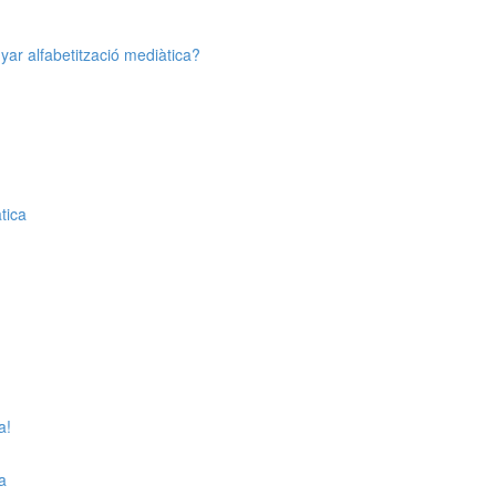
yar alfabetització mediàtica?
tica
a!
a