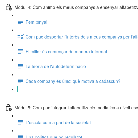
Mòdul 4: Com animo els meus companys a ensenyar alfabetitz
Fem pinya!
Com puc despertar l'interès dels meus companys per l'alf
El millor és començar de manera informal
La teoria de l'autodeterminació
Cada company és únic: què motiva a cadascun?
Comenceu a treballar a l'escola
Mòdul 5: Com puc integrar l'alfabetització mediàtica a nivell es
L'escola com a part de la societat
Una política que ho reculli tot