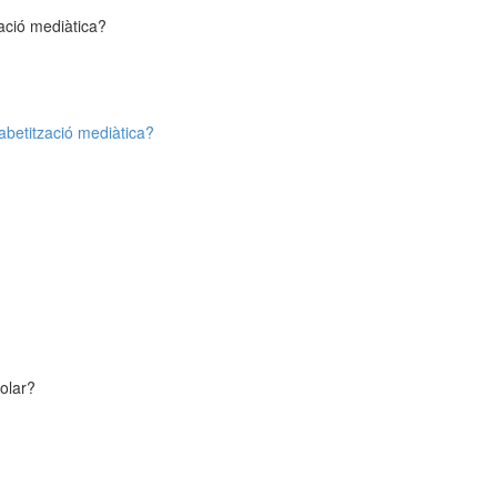
ació mediàtica?
abetització mediàtica?
colar?