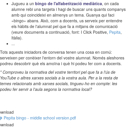
Jugueu a un
bingo de l'alfabetització mediàtica
, on cada
alumne rebi una targeta i hagi de buscar uns quants companys
amb qui coincideixi en almenys un tema. Guanya qui faci
«bingo» abans. Això, com a docents, us serveix per entendre
els hàbits de l'alumnat pel que fa a mitjans de comunicació
(veure documents a continuació, font: I Click Positive,
Pepita
,
Itàlia).
...
Tots aquests iniciadors de conversa tenen una cosa en comú:
serveixen per conèixer l'entorn del vostre alumnat. Només aleshores
podreu descobrir què els amoïna i què hi podeu fer com a docents.
* Comproveu la normativa del vostre territori pel que fa a l'ús de
YouTube o altres xarxes socials a la vostra aula. Per a la resta de
temes relacionats amb xarxes socials, tingueu-ho en compte: les
podeu fer servir a l'aula segons la normativa local?
ownload
Pepita bingo - middle school version.pdf
ownload