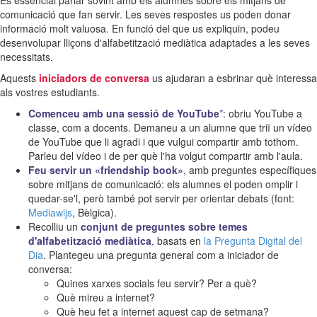
És essencial parlar sovint amb els alumnes sobre els mitjans de
comunicació que fan servir. Les seves respostes us poden donar
informació molt valuosa. En funció del que us expliquin, podeu
desenvolupar lliçons d'alfabetització mediàtica adaptades a les seves
necessitats.
Aquests
iniciadors de conversa
us ajudaran a esbrinar què interessa
als vostres estudiants.
Comenceu amb una sessió de YouTube
*
: obriu YouTube a
classe, com a docents. Demaneu a un alumne que triï un vídeo
de YouTube que li agradi i que vulgui compartir amb tothom.
Parleu del vídeo i de per què l'ha volgut compartir amb l'aula.
Feu servir un «friendship book»
, amb preguntes específiques
sobre mitjans de comunicació: els alumnes el poden omplir i
quedar-se'l, però també pot servir per orientar debats (font:
Mediawijs
, Bèlgica).
Recolliu un
conjunt de preguntes sobre temes
d'alfabetització mediàtica
,
basats en
la Pregunta Digital del
Dia
. Plantegeu una pregunta general com a iniciador de
conversa:
Quines xarxes socials feu servir? Per a què?
Què mireu a internet?
Què heu fet a internet aquest cap de setmana?