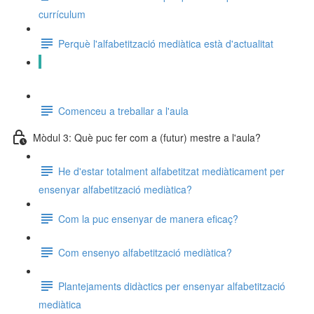
currículum
Perquè l'alfabetització mediàtica està d'actualitat
Perquè forma part de la vida del meu alumnat
Comenceu a treballar a l'aula
Mòdul 3: Què puc fer com a (futur) mestre a l'aula?
He d'estar totalment alfabetitzat mediàticament per
ensenyar alfabetització mediàtica?
Com la puc ensenyar de manera eficaç?
Com ensenyo alfabetització mediàtica?
Plantejaments didàctics per ensenyar alfabetització
mediàtica