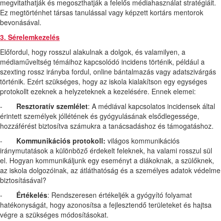
megvitathatják és megoszthatják a felelős médiahasználat stratégiáit.
Ez megtörténhet társas tanulással vagy képzett kortárs mentorok
bevonásával.
3. Sérelemkezelés
Előfordul, hogy rosszul alakulnak a dolgok, és valamilyen, a
médiaműveltség témáihoz kapcsolódó incidens történik, például a
szexting rossz irányba fordul, online bántalmazás vagy adatszivárgás
történik. Ezért szükséges, hogy az iskola kialakítson egy egységes
protokollt ezeknek a helyzeteknek a kezelésére. Ennek elemei:
-
Resztoratív szemlélet
: A médiával kapcsolatos incidensek által
érintett személyek jóllétének és gyógyulásának elsődlegessége,
hozzáférést biztosítva számukra a tanácsadáshoz és támogatáshoz.
-
Kommunikációs protokoll:
világos kommunikációs
iránymutatások a különböző érdekelt feleknek, ha valami rosszul sül
el. Hogyan kommunikáljunk egy eseményt a diákoknak, a szülőknek,
az iskola dolgozóinak, az átláthatóság és a személyes adatok védelme
biztosításával?
-
Értékelés
: Rendszeresen értékeljék a gyógyító folyamat
hatékonyságát, hogy azonosítsa a fejlesztendő területeket és hajtsa
végre a szükséges módosításokat.