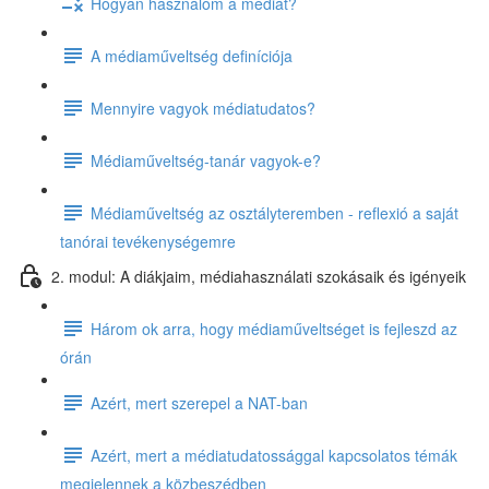
Hogyan használom a médiát?
A médiaműveltség definíciója
Mennyire vagyok médiatudatos?
Médiaműveltség-tanár vagyok-e?
Médiaműveltség az osztályteremben - reflexió a saját
tanórai tevékenységemre
2. modul: A diákjaim, médiahasználati szokásaik és igényeik
Három ok arra, hogy médiaműveltséget is fejleszd az
órán
Azért, mert szerepel a NAT-ban
Azért, mert a médiatudatossággal kapcsolatos témák
megjelennek a közbeszédben