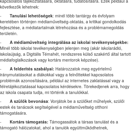
kapcsolatos tájékoztatására, oktatásra, tudatosításra. Ezek például a
következők lehetnek:
-
Tanulási lehetőségek
: minél több tantárgy és évfolyam
keretében történjen médiaműveltség-oktatás, a kritikai gondolkodás
fejlesztése, a médiatartalmak létrehozása és a problémamegoldás
területén.
-
A médiaműveltség integrálása az iskolai tevékenységekbe:
Minél több iskolai tevékenységben jelenjen meg (akár iskolarádió,
iskolaújság, a Digitális Témahét, rendszeres külső szakértő által tartott
médiafoglalkozások vagy kortárs mentorok képzése).
-
A felderítés szabályai:
Határozzatok meg egyértelmű
iránymutatásokat a diákokkal vagy a felnőttekkel kapcsolatos
problémák azonosítására, például az internetes zaklatással vagy a
félretájékoztatással kapcsolatos kérdésekre. Törekedjenek arra, hogy
az iskola csapata tudja, mi történik a tanulókkal.
-
A szülők bevonása
: Vonjátok be a szülőket műhelyek, szülői
estek és tanácsok segítségével a médiaműveltség otthoni
támogatására.
-
Kortárs támogatás:
Támogassátok a társas tanulást és a
támogató hálózatokat, ahol a tanulók együttműködhetnek,