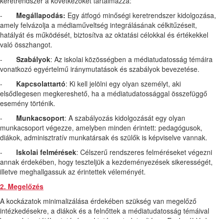
keretrendszer a következőket tartalmazza:
-
Megállapodás:
Egy átfogó minőségi keretrendszer kidolgozása,
amely felvázolja a médiaműveltség integrálásának célkitűzéseit,
hatályát és működését, biztosítva az oktatási célokkal és értékekkel
való összhangot.
-
Szabályok
: Az iskolai közösségben a médiatudatosság témáira
vonatkozó egyértelmű iránymutatások és szabályok bevezetése.
-
Kapcsolattartó
: Ki kell jelölni egy olyan személyt, aki
elsődlegesen megkereshető, ha a médiatudatossággal összefüggő
esemény történik.
-
Munkacsoport
: A szabályozás kidolgozását egy olyan
munkacsoport végezze, amelyben minden érintett: pedagógusok,
diákok, adminisztratív munkatársak és szülők is képviselve vannak.
-
Iskolai felmérések
: Célszerű rendszeres felméréseket végezni
annak érdekében, hogy teszteljük a kezdeményezések sikerességét,
illetve meghallgassuk az érintettek véleményét.
2. Megelőzés
A kockázatok minimalizálása érdekében szükség van megelőző
intézkedésekre, a diákok és a felnőttek a médiatudatosság témáival