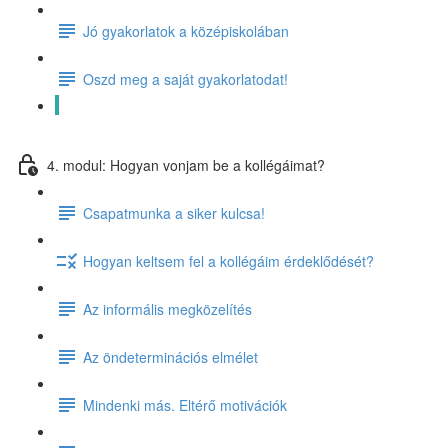
Jó gyakorlatok a középiskolában
Oszd meg a saját gyakorlatodat!
Kezdd el - az osztályteremben!
4. modul: Hogyan vonjam be a kollégáimat?
Csapatmunka a siker kulcsa!
Hogyan keltsem fel a kollégáim érdeklődését?
Az informális megközelítés
Az öndeterminációs elmélet
Mindenki más. Eltérő motivációk