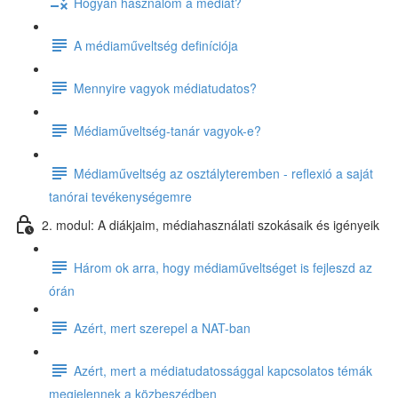
Hogyan használom a médiát?
A médiaműveltség definíciója
Mennyire vagyok médiatudatos?
Médiaműveltség-tanár vagyok-e?
Médiaműveltség az osztályteremben - reflexió a saját
tanórai tevékenységemre
2. modul: A diákjaim, médiahasználati szokásaik és igényeik
Három ok arra, hogy médiaműveltséget is fejleszd az
órán
Azért, mert szerepel a NAT-ban
Azért, mert a médiatudatossággal kapcsolatos témák
megjelennek a közbeszédben